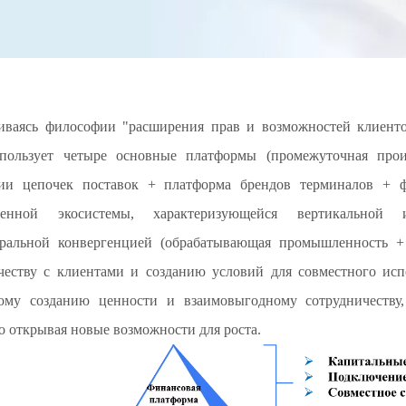
ваясь философии "расширения прав и возможностей клиентов
ользует четыре основные платформы (промежуточная произ
ии цепочек поставок + платформа брендов терминалов + ф
енной экосистемы, характеризующейся вертикальной 
ральной конвергенцией (обрабатывающая промышленность + 
честву с клиентами и созданию условий для совместного ис
ному созданию ценности и взаимовыгодному сотрудничеств
о открывая новые возможности для роста.