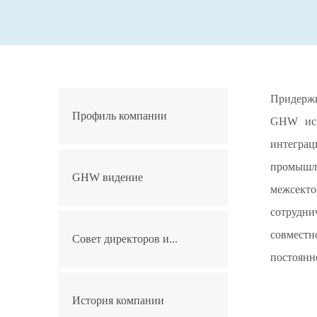
Придержи
Профиль компании
GHW исп
интеграц
промышл
GHW видение
межсекто
сотрудни
совмест
Совет директоров и...
постоянн
История компании