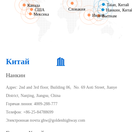
Taian, Китай
Канада
Словакия
США
Нанкин, Кита
Мексика
Индия
Вьетнам
Китай
Нанкин
Адрес:
2nd and 3rd floor, Building 06, No. 69 Aoti Street, Jianye
District, Nanjing, Jiangsu, China
Горячая линия: 4009-288-777
Телефон: +86-25-84788699
Электронная почта:
ghw@goldenhighway.com