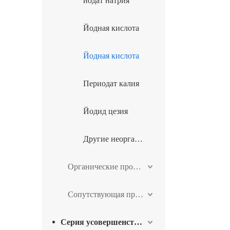
йодат натрия
Йодная кислота
Йодная кислота
Периодат калия
Йодид цезия
Другие неорганические производные йода
Органические производные йода
Сопутствующая продукция
Серия усовершенствованных промежуточных материалов