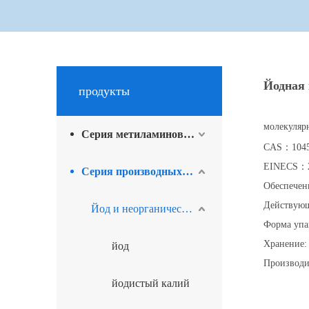
Йодная 
продукты
молекуляр
Серия метиламинов для промышленности
CAS：1045
EINECS：2
Серия производных йода и сопутствующая продукция
Обеспечен
Действующ
Йод и неорганические производные йода
Форма упак
Хранение: 
йод
Производи
йодистый калий