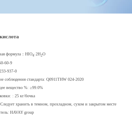
кислота
ная формула：HIO
·2H
O
4
2
0-60-9
33-937-0
ие соблюдения стандарта: Q0911THW 024-2020
ее вещество %: ≥99.0%
овки: : 25 кг/бочка
Следует хранить в темном, прохладном, сухом и закрытом месте
тель: HAVAY group