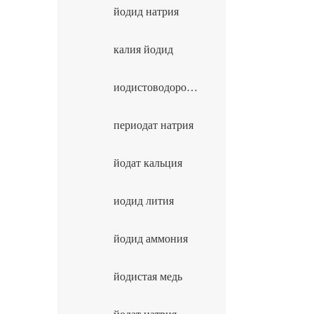
йодид натрия
калия йодид
иодистоводородной
периодат натрия
йодат кальция
иодид лития
йодид аммония
йодистая медь