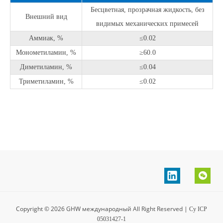
Бесцветная, прозрачная жидкость, без
Внешний вид
видимых механических примесей
Аммиак, %
≤0.02
Монометиламин, %
≥60.0
Диметиламин, %
≤0.04
Триметиламин, %
≤0.02
Copyright ©
2026
GHW международный All Right Reserved
|
Су ICP
05031427-1