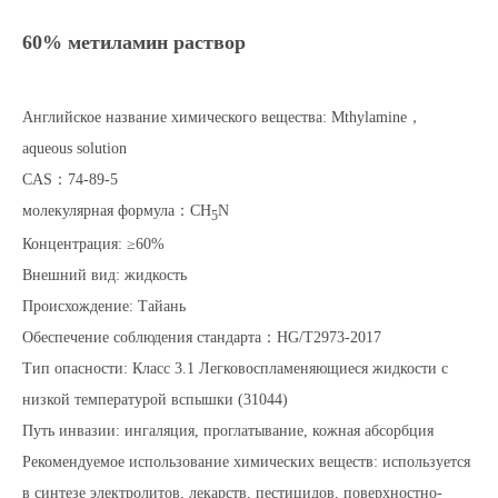
6
0% метиламин раствор
Английское название химического вещества: Mthylamine，
aqueous solution
CAS：74-89-5
молекулярная формула：CH
N
5
Концентрация: ≥60%
Внешний вид: жидкость
Происхождение: Тайань
Обеспечение соблюдения стандарта：HG/T2973-2017
Тип опасности: Класс 3.1 Легковоспламеняющиеся жидкости с
низкой температурой вспышки (31044)
Путь инвазии: ингаляция, проглатывание, кожная абсорбция
Рекомендуемое использование химических веществ: используется
в синтезе электролитов, лекарств, пестицидов, поверхностно-