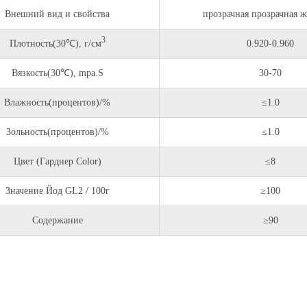
Внешний вид и свойства
прозрачная прозрачная ж
3
Плотность(30℃), г/см
0.920-0.960
Вязкость(30℃), mpa.S
30-70
Влажность(процентов)/%
≤1.0
Зольность(процентов)/%
≤1.0
Цвет (Гарднер Color)
≤8
Значение Йод GL2 / 100г
≥100
Содержание
≥90