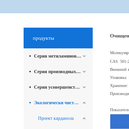
Очищен
продукты
Молекуляр
Серия метиламинов для промышленности
CAS: 501-
Внешний в
Серия производных йода и сопутствующая продукция
Упаковка:
Хранение:
Серия усовершенствованных промежуточных материалов
Производ
Экологически чистые продукты
Показатели
Проект карданола