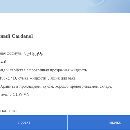
ный Cardanol
ная формула: C
H
O
57
104
9
24-6
ид и свойства：прозрачная прозрачная жидкость
 195kg / D, сумка жидкости，ящик для бака
 Хранить в прохладном, сухом, хорошо проветриваемом складе.
итель.：GHW VN
 качества:
проект
индекс